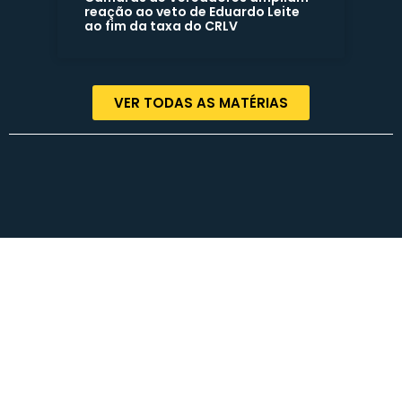
reação ao veto de Eduardo Leite
ao fim da taxa do CRLV
VER TODAS AS MATÉRIAS
Termos de Uso | Políticas de Privacidade | Contato
© COPYRIGHT 2023 – Rodrigo Lorenzoni – Todos os direitos reservados.