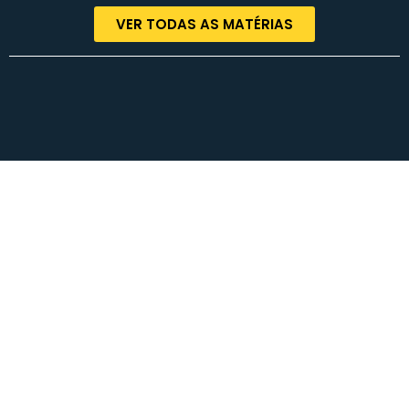
VER TODAS AS MATÉRIAS
Termos de Uso | Políticas de Privacidade | Contato
© COPYRIGHT 2023 – Rodrigo Lorenzoni – Todos os direitos reservados.