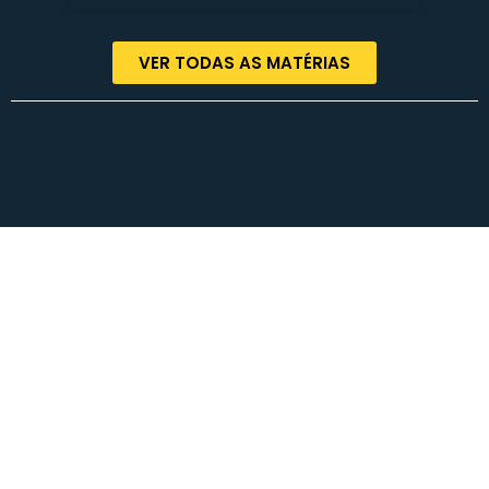
VER TODAS AS MATÉRIAS
Termos de Uso | Políticas de Privacidade | Contato
© COPYRIGHT 2023 – Rodrigo Lorenzoni – Todos os direitos reservados.