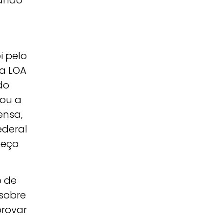
dando
i pelo
na LOA
do
ou a
ensa,
ederal
peça
o de
 sobre
provar