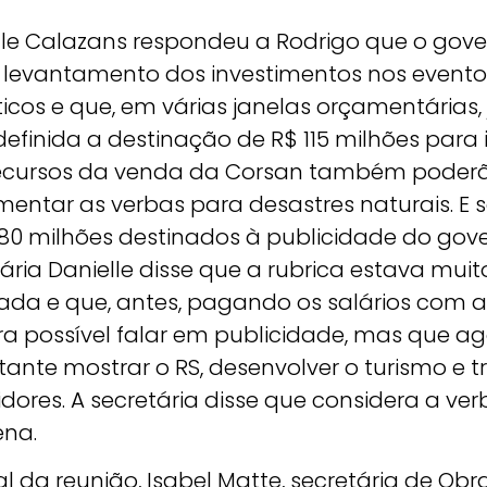
lle Calazans respondeu a Rodrigo que o gov
 levantamento dos investimentos nos evento
icos e que, em várias janelas orçamentárias, 
definida a destinação de R$ 115 milhões para 
ecursos da venda da Corsan também poder
mentar as verbas para desastres naturais. E 
 80 milhões destinados à publicidade do gove
ária Danielle disse que a rubrica estava muit
ada e que, antes, pagando os salários com a
ra possível falar em publicidade, mas que ag
ante mostrar o RS, desenvolver o turismo e t
idores. A secretária disse que considera a ve
na.
al da reunião, Isabel Matte, secretária de Obra