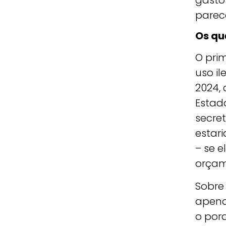
gasto
parece
Os qu
O pri
uso i
2024,
Estad
secre
estar
– se 
orçam
Sobre
apena
o por