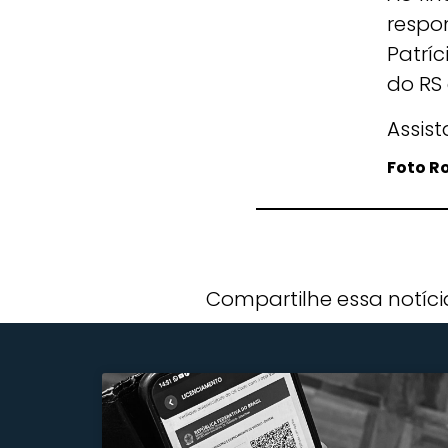
respo
Patríc
do RS 
Assis
Foto R
Compartilhe essa notíci