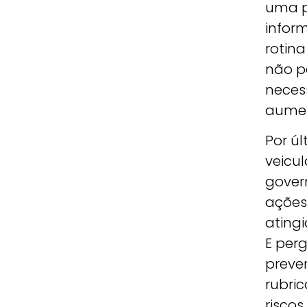
uma p
infor
rotin
não p
neces
aumen
Por ú
veicul
gover
ações
atingi
E per
preven
rubri
riscos