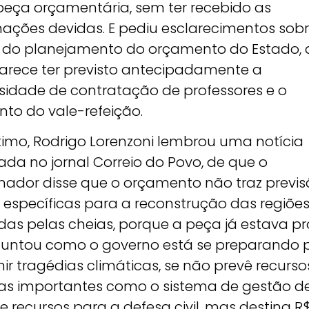
eça orçamentária, sem ter recebido as
mações devidas. E pediu esclarecimentos sobr
a do planejamento do orçamento do Estado,
arece ter previsto antecipadamente a
sidade de contratação de professores e o
to do vale-refeição.
ltimo, Rodrigo Lorenzoni lembrou uma notícia
ada no jornal Correio do Povo, de que o
nador disse que o orçamento não traz previs
 específicas para a reconstrução das regiõe
das pelas cheias, porque a peça já estava pr
guntou como o governo está se preparando 
ir tragédias climáticas, se não prevê recurs
cas importantes como o sistema de gestão d
 e recursos para a defesa civil, mas destina R