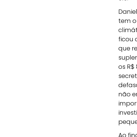
Danie
tem o
climát
ficou 
que r
suple
os R$
secret
defas
não e
import
invest
peque
Ao fin