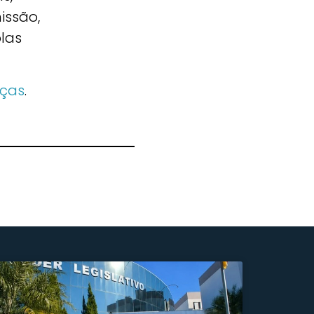
issão,
olas
nças
.