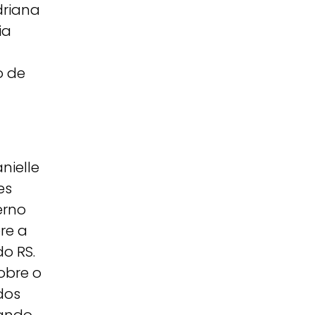
driana
ia
o de
nielle
es
erno
re a
o RS.
sobre o
 dos