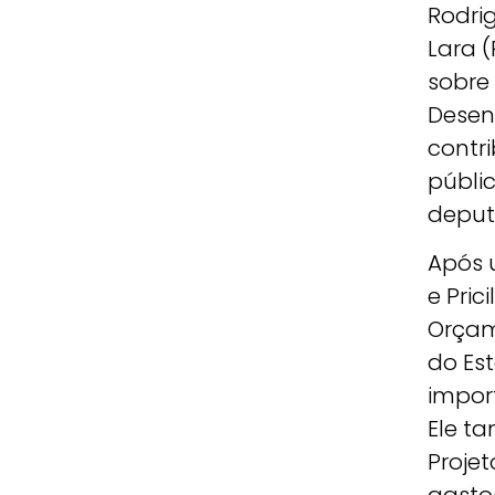
Rodri
Lara (
sobre
Desen
contri
públic
deput
Após 
e Pric
Orçam
do Est
impor
Ele ta
Projet