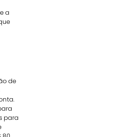
e a
 que
ão de
s
onta.
para
os para
e
$ 80