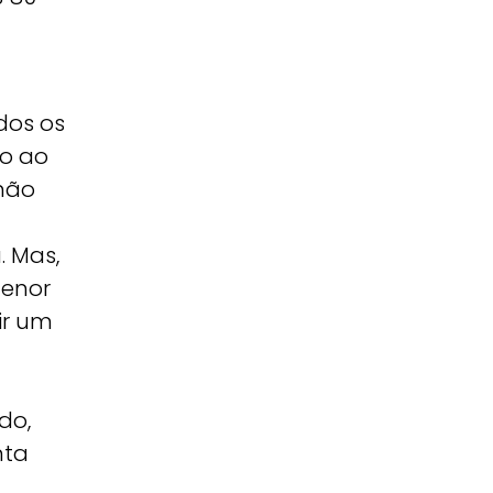
dos os
o ao
 não
. Mas,
menor
ir um
do,
nta