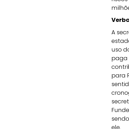
milhõ
Verb
A sec
estad
uso d
paga 
contri
para 
sentid
crono
secre
Funde
sendo
ele.