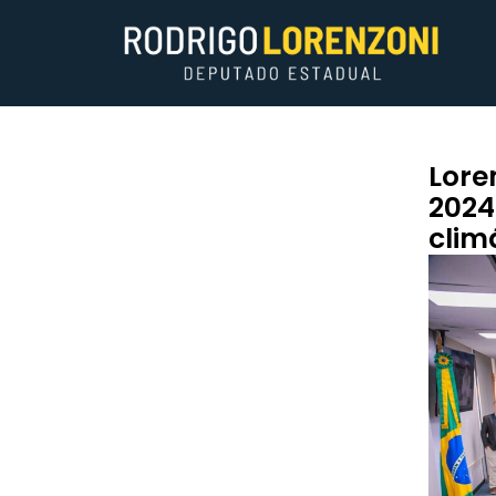
Lore
2024
clim