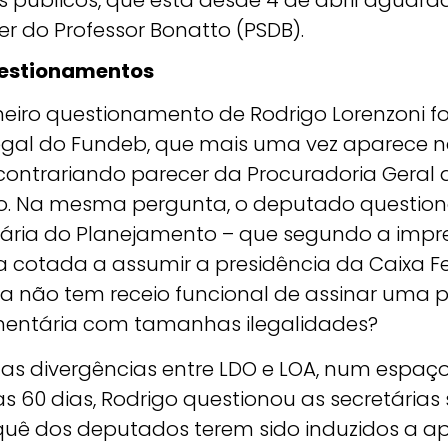
s públicos, que está desde 4 de abril aguar
r do Professor Bonatto (PSDB).
estionamentos
meiro questionamento de Rodrigo Lorenzoni fo
legal do Fundeb, que mais uma vez aparece 
 contrariando parecer da Procuradoria Geral 
o. Na mesma pergunta, o deputado question
tária do Planejamento – que segundo a impr
ia cotada a assumir a presidência da Caixa F
ela não tem receio funcional de assinar uma 
entária com tamanhas ilegalidades?
 as divergências entre LDO e LOA, num espaç
s 60 dias, Rodrigo questionou as secretárias
quê dos deputados terem sido induzidos a a