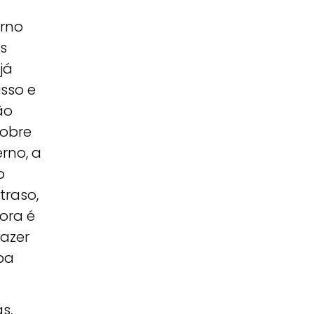
erno
s
já
isso e
ão
sobre
rno, a
o
traso,
ora é
razer
rba
s,