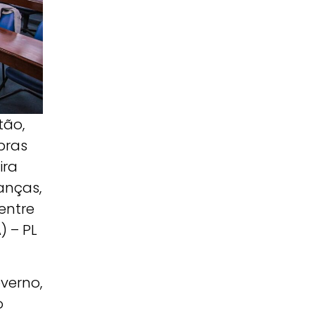
tão,
bras
ira
anças,
 entre
) – PL
verno,
o