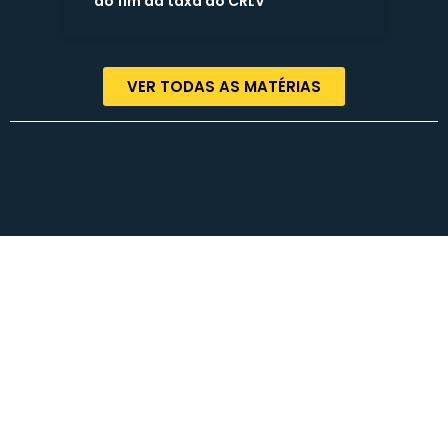
ao fim da taxa do CRLV
VER TODAS AS MATÉRIAS
Termos de Uso | Políticas de Privacidade | Contato
© COPYRIGHT 2023 – Rodrigo Lorenzoni – Todos os direitos reservados.