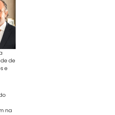
a
dade de
s e
ado
am na