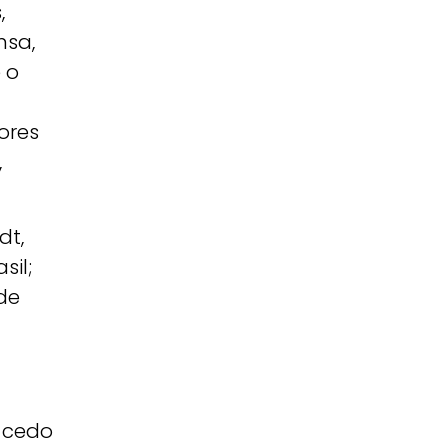
,
nsa,
 o
ores
,
dt,
sil;
de
 cedo