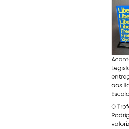
Acont
Legisl
entre
aos l
Escola
O Trof
Rodrig
valor