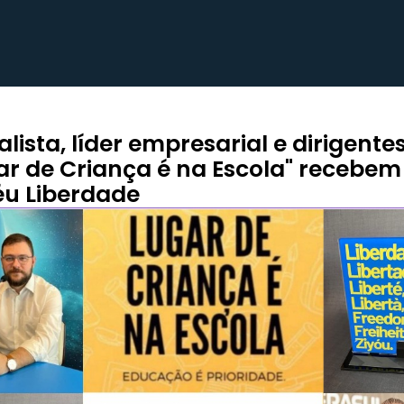
alista, líder empresarial e dirigente
ar de Criança é na Escola" recebem
éu Liberdade