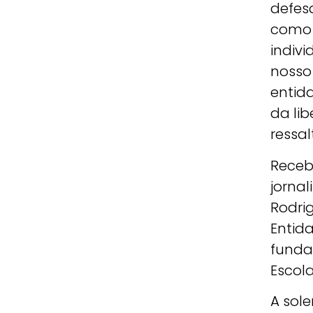
defes
como a
indivi
nosso
entida
da li
ressal
Receb
jornal
Rodri
Entida
funda
Escola
A sol