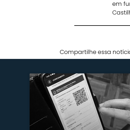
em fu
Casti
Compartilhe essa notíci