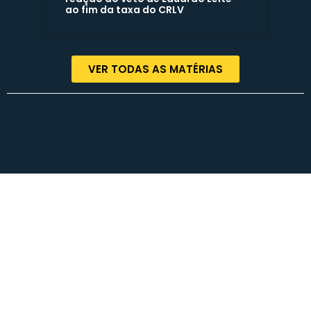
ao fim da taxa do CRLV
VER TODAS AS MATÉRIAS
Termos de Uso | Políticas de Privacidade | Contato
© COPYRIGHT 2023 – Rodrigo Lorenzoni – Todos os direitos reservados.