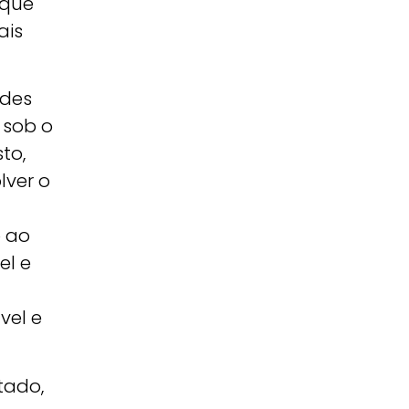
 que
ais
ades
 sob o
to,
lver o
o ao
el e
vel e
tado,