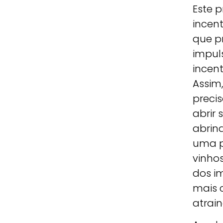
Este 
incent
que p
impul
incen
Assim
preci
abrir 
abrin
uma p
vinhos
dos im
mais 
atrain