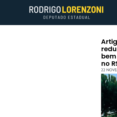
Arti
redu
bem 
no R
22 NOVE