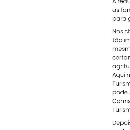
A red
as fam
para g
Nos c
tão im
mesmo
certa
agritu
Aqui 
Turis
pode 
Comis
Turis
Depoi