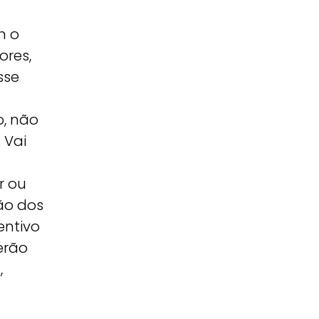
m o
ores,
sse
o, não
 Vai
r ou
ão dos
entivo
erão
,