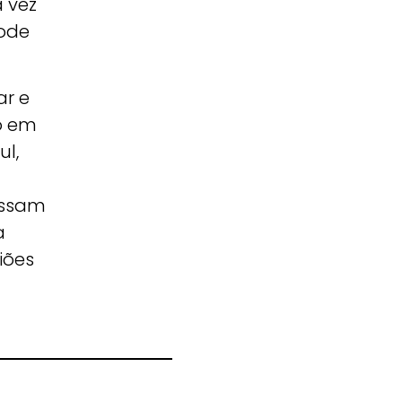
a vez
ode
ar e
mo em
ul,
ossam
a
iões