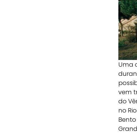
Uma d
durant
possi
vem t
do Vê
no Ri
Bento
Grand