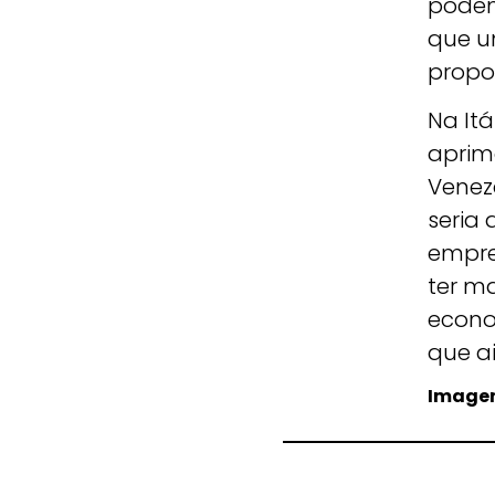
podem
que u
propor
Na Itá
aprim
Veneza
seria 
empre
ter m
econo
que a
Imagem