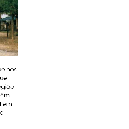
ue nos
que
egião
mbém
al em
io