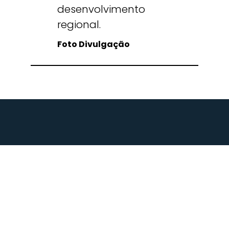
desenvolvimento
regional.
Foto Divulgação
Termos de Uso | Políticas de Privacidade | Contato
© COPYRIGHT 2023 – Rodrigo Lorenzoni – Todos os direitos reservados.