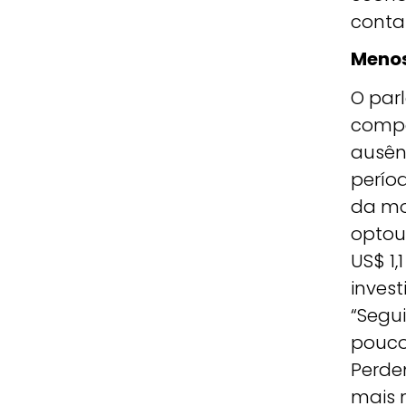
conta
Menos
O par
compe
ausên
perío
da mo
optou
US$ 1,
invest
“Segu
pouco
Perde
mais 