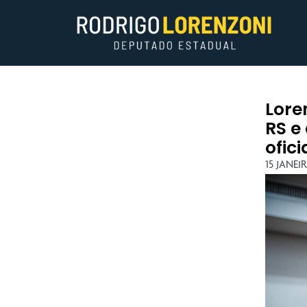
Lore
RS e
ofici
15 JANEI