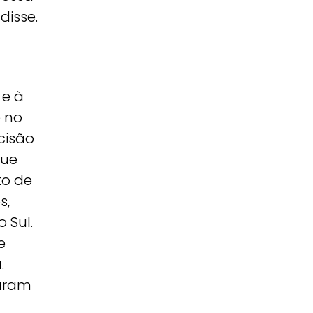
disse.
 e à
e no
cisão
que
to de
s,
 Sul.
e
.
aram