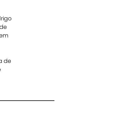
rigo
 de
uem
a de
é