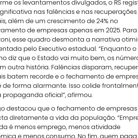
rme os levantamentos divulgados, o RS regis
ignificativa nas falências e nas recuperações
iais, além de um crescimento de 24% no
ramento de empresas apenas em 2025. Para
zoni, esse quadro desmonta a narrativa otimi
entada pelo Executivo estadual. “Enquanto o
no diz que o Estado vai muito bem, os númer
m outra história. Falências disparam, recupe
iais batem recorde e o fechamento de empre
e de forma alarmante. Isso colide frontalmen
 propaganda oficial”, afirmou.
go destacou que o fechamento de empresas
ta diretamente a vida da população. “Empr
da é menos emprego, menos atividade
mica e menos consumo. No fim, quem paga