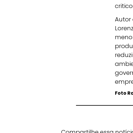
critico
Autor
Lorenz
menos
produz
reduzi
ambie
gover
empre
Foto R
Compartilhe essa notíci