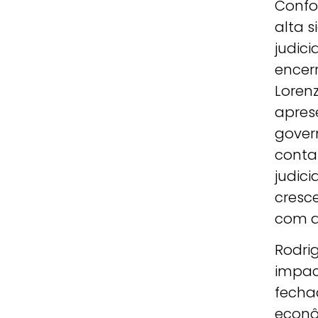
Confo
alta s
judic
encer
Loren
apres
gover
conta
judic
cresc
com a
Rodri
impac
fecha
econô