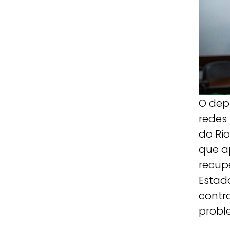
O dep
redes
do Ri
que a
recup
Estad
contra
probl