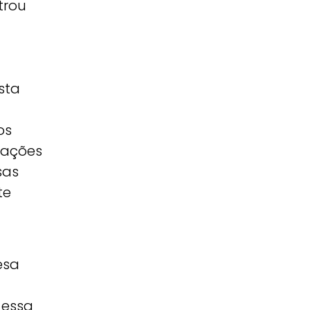
trou
sta
os
rações
sas
te
esa
 essa