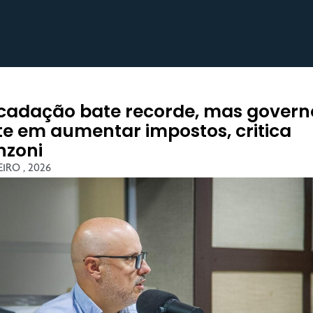
cadação bate recorde, mas govern
ste em aumentar impostos, critica
nzoni
EIRO , 2026