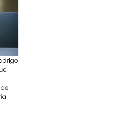
odrigo
que
 de
ia