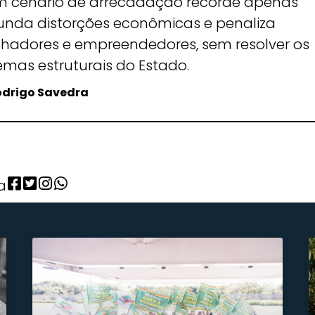
 cenário de arrecadação recorde apenas
unda distorções econômicas e penaliza
lhadores e empreendedores, sem resolver os
emas estruturais do Estado.
odrigo Savedra
a