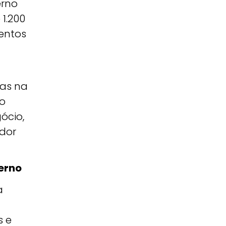
erno
 1.200
mentos
mas na
to
ócio,
idor
erno
a
s e