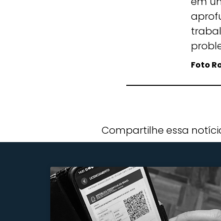
em um
aprof
traba
probl
Foto R
Compartilhe essa notíci