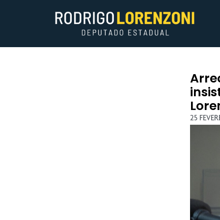
Arre
insi
Lore
25 FEVER