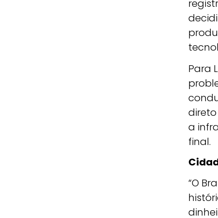
regist
decidi
produ
tecnol
Para 
probl
condu
direto
a infr
final.
Cidad
“O Br
histór
dinhe