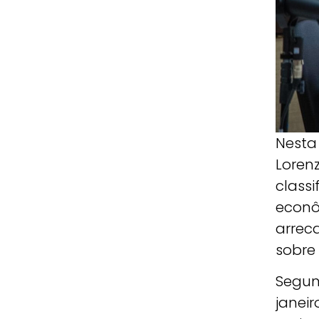
Nesta
Loren
class
econô
arrec
sobre
Segun
janeir