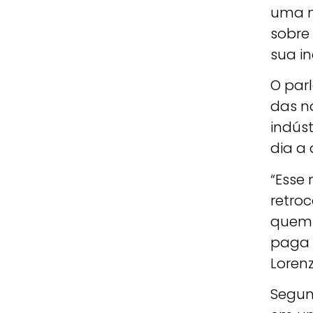
uma m
sobre
sua i
O par
das n
indús
dia a
“Esse
retro
quem 
paga 
Lorenz
Segun