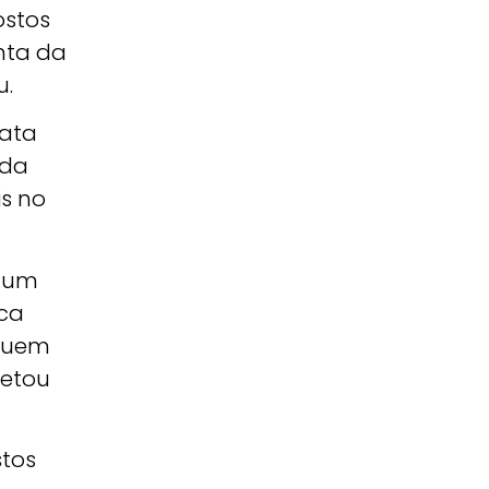
ostos
nta da
u.
cata
 da
is no
é um
oca
 quem
letou
stos