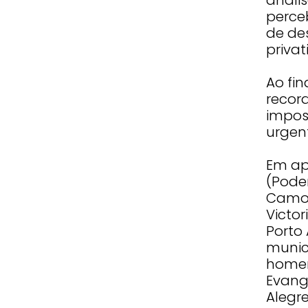
perce
de de
privat
Ao fin
recor
impos
urgen
Em ap
(Podem
Camoz
Victor
Porto 
munic
homen
Evange
Alegre