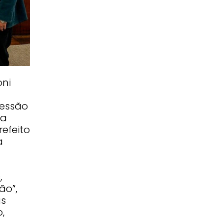
oni
sessão
 a
efeito
a
,
ão”,
as
,