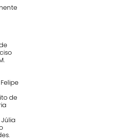
mente
 de
ciso
M.
 Felipe
ito de
ria
Júlia
to
des.