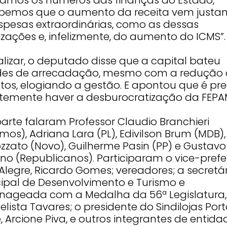
bemos que o aumento da receita vem justa
spesas extraordinárias, como as dessas
izações e, infelizmente, do aumento do ICMS”.
alizar, o deputado disse que a capital bateu
des de arrecadação, mesmo com a redução
tos, elogiando a gestão. E apontou que é pre
temente haver a desburocratização da FEPA
arte falaram Professor Claudio Branchieri
os), Adriana Lara (PL), Edivilson Brum (MDB),
zato (Novo), Guilherme Pasin (PP) e Gustavo
ino (Republicanos). Participaram o vice-prefe
Alegre, Ricardo Gomes; vereadores; a secretá
ipal de Desenvolvimento e Turismo e
ageada com a Medalha da 56ª Legislatura, 
lista Tavares; o presidente do Sindilojas Por
, Arcione Piva, e outros integrantes de entida