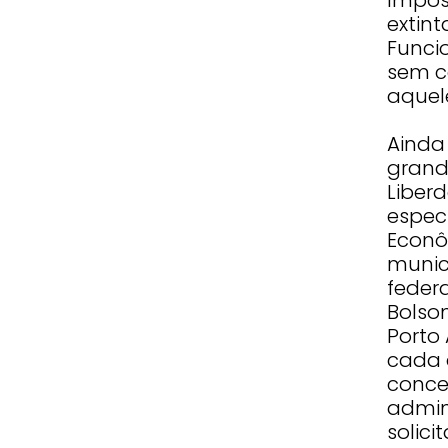
extint
Funci
sem c
aquel
Ainda
grand
Liber
especi
Econô
munic
feder
Bolso
Porto 
cada 
conce
admin
solici