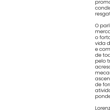
promo
condiç
resga
O par
merca
o for
vida 
e com
de to
pelo t
acres
mecan
ascen
de fo
ativi
ponde
Loren