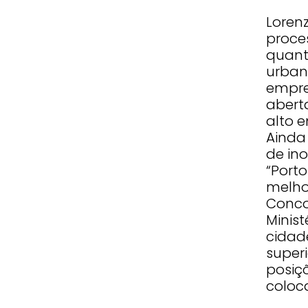
Loren
proces
quant
urban
empre
abert
alto e
Ainda
de in
“Port
melho
Conco
Minis
cidad
superi
posiç
coloc