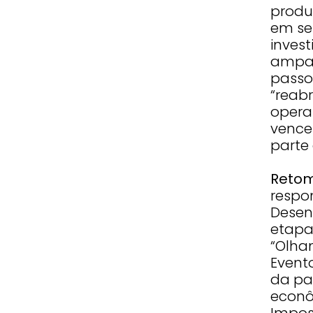
produz
em se
inves
ampar
passo
“reabr
opera 
vence
parte 
Reto
respo
Desen
etapa
“Olha
Evento
da pa
econô
Impost