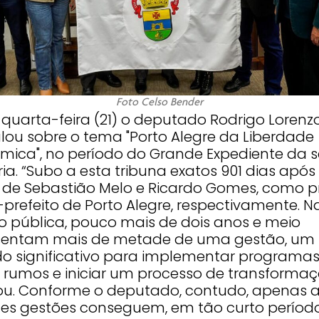
Foto Celso Bender
 quarta-feira (21) o deputado Rodrigo Lorenz
alou sobre o tema "Porto Alegre da Liberdade
mica", no período do Grande Expediente da 
ia. “Subo a esta tribuna exatos 901 dias após
 de Sebastião Melo e Ricardo Gomes, como pr
-prefeito de Porto Alegre, respectivamente. N
o pública, pouco mais de dois anos e meio
sentam mais de metade de uma gestão, um
do significativo para implementar programas
r rumos e iniciar um processo de transformaç
ou. Conforme o deputado, contudo, apenas 
es gestões conseguem, em tão curto período