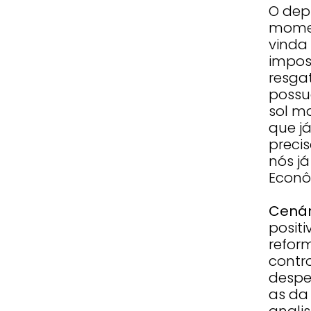
O dep
momen
vinda
imposs
resga
possu
sol m
que j
precis
nós já
Econô
Cenár
posit
refor
contr
despe
as da
anali