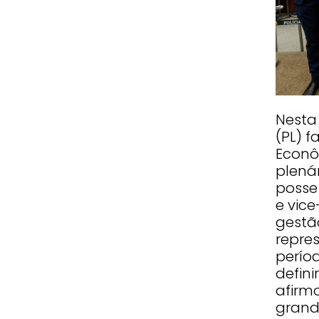
Nesta
(PL) f
Econô
plenár
posse
e vice
gestã
repre
perío
defini
afirm
grand