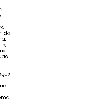
à
é
ra
r-do-
ma,
os,
uir
dade
nços
que
como