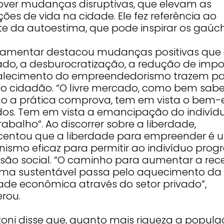
ver mudanças disruptivas, que elevam as
ões de vida na cidade. Ele fez referência ao
te da autoestima, que pode inspirar os gaúch
lamentar destacou mudanças positivas que o
do, a desburocratização, a redução de impo
talecimento do empreendedorismo trazem pa
do cidadão. “O livre mercado, como bem sa
o a prática comprova, tem em vista o bem-
dos. Tem em vista a emancipação do indivíd
rabalho”. Ao discorrer sobre a liberdade,
centou que a liberdade para empreender é 
ismo eficaz para permitir ao indivíduo progr
são social. “O caminho para aumentar a rece
rma sustentável passa pelo aquecimento da
dade econômica através do setor privado”,
rou.
zoni disse que, quanto mais riqueza a popul