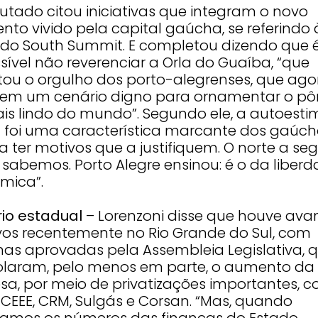
utado citou iniciativas que integram o novo
to vivido pela capital gaúcha, se referindo 
 do South Summit. E completou dizendo que 
ível não reverenciar a Orla do Guaíba, “que
tou o orgulho dos porto-alegrenses, que ago
em um cenário digno para ornamentar o pô
ais lindo do mundo”. Segundo ele, a autoesti
á foi uma característica marcante dos gaúch
a ter motivos que a justifiquem. O norte a seg
 sabemos. Porto Alegre ensinou: é o da liber
mica”.
io estadual
– Lorenzoni disse que houve ava
ivos recentemente no Rio Grande do Sul, com
mas aprovadas pela Assembleia Legislativa, 
olaram, pelo menos em parte, o aumento da
sa, por meio de privatizações importantes, 
 CEEE, CRM, Sulgás e Corsan. “Mas, quando
samos os números das finanças do Estado,