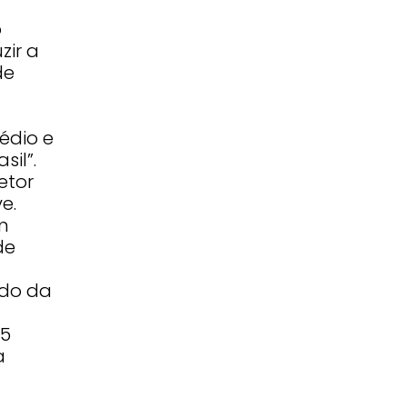
o
zir a
de
édio e
sil”.
etor
e.
m
de
ado da
15
a