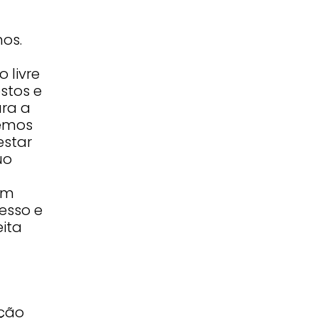
os.
 livre
stos e
ra a
bemos
estar
uo
um
esso e
ita
ação