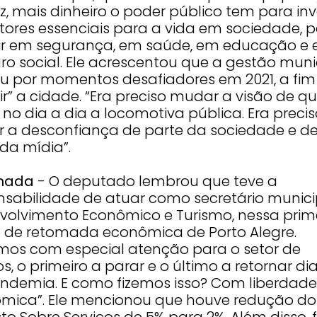
, mais dinheiro o poder público tem para inv
tores essenciais para a vida em sociedade, 
tir em segurança, em saúde, em educação e
o social. Ele acrescentou que a gestão muni
u por momentos desafiadores em 2021, a fim
ir” a cidade. “Era preciso mudar a visão de 
no dia a dia a locomotiva pública. Era preci
r a desconfiança de parte da sociedade e d
da mídia”.
mada
- O deputado lembrou que teve a
nsabilidade de atuar como secretário munici
volvimento Econômico e Turismo, nessa prim
 de retomada econômica de Porto Alegre.
mos com especial atenção para o setor de
s, o primeiro a parar e o último a retornar di
ndemia. E como fizemos isso? Com liberdade
mica”. Ele mencionou que houve redução do
o Sobre Serviços de 5% para 2%. Além disso, f