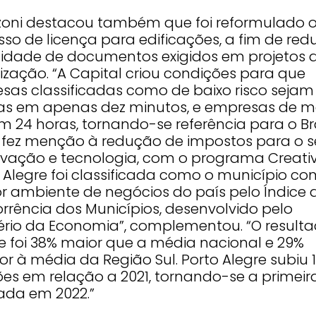
zoni destacou também que foi reformulado 
so de licença para edificações, a fim de redu
idade de documentos exigidos em projetos 
ização. “A Capital criou condições para que
sas classificadas como de baixo risco sejam
as em apenas dez minutos, e empresas de m
m 24 horas, tornando-se referência para o Bra
 fez menção à redução de impostos para o s
ovação e tecnologia, com o programa Creativ
o Alegre foi classificada como o município co
r ambiente de negócios do país pelo Índice 
rrência dos Municípios, desenvolvido pelo
tério da Economia”, complementou. “O result
e foi 38% maior que a média nacional e 29%
or à média da Região Sul. Porto Alegre subiu 
ões em relação a 2021, tornando-se a primeir
ada em 2022.”