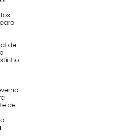
tos
 para
al de
de
stinho
overno
ra
ete de
 a
à