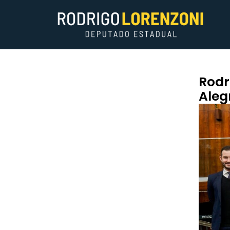
Rodr
Aleg