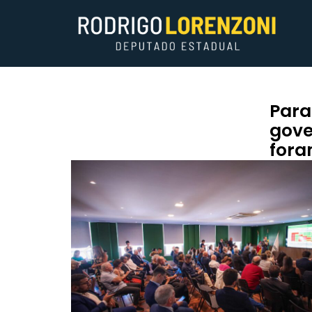
Para
gove
fora