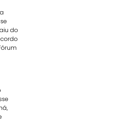
ga
 se
saiu do
acordo
 Fórum
o
sse
há,
e