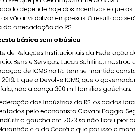
e, disse que parcela importante do ICMS
adado depende hoje dos incentivos e que os
os vão inviabilizar empresas. O resultado ser
 da arrecadação do RS.
esta básica sem o básico
te de Relações Institucionais da Federação d
io, Bens e Serviços, Lucas Schifino, mostrou 
adação de ICMS no RS tem se mantido const
 2019. E que o Devolve ICMS, que o governado
fala, não alcança 300 mil famílias gaúchas.
Federação das Indústrias do RS, os dados fo
entados pelo economista Giovani Baggio. S
 indústria gaúcha em 2023 só não ficou pior 
Maranhão e a do Ceará e que por isso o mo