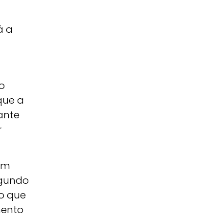
á a
o
que a
ante
r
ram
egundo
do que
mento