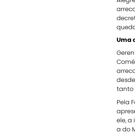
Alegr
arrec
decret
queda
Uma c
Geren
Comérc
arrec
desde
tanto 
Pela 
apres
ele, a
a do 