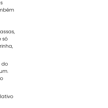
os
também
massas,
e só
rinha,
o do
rum.
Do
lativo