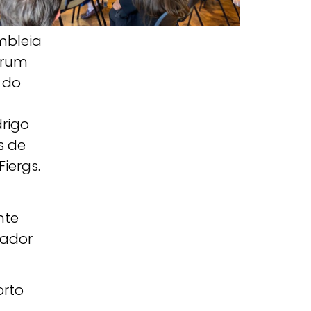
mbleia
Fórum
 do
drigo
s de
Fiergs.
nte
nador
orto