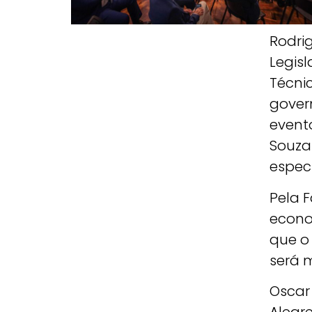
Rodri
Legisl
Técni
govern
evento
Souza
especi
Pela F
econo
que o
será m
Oscar 