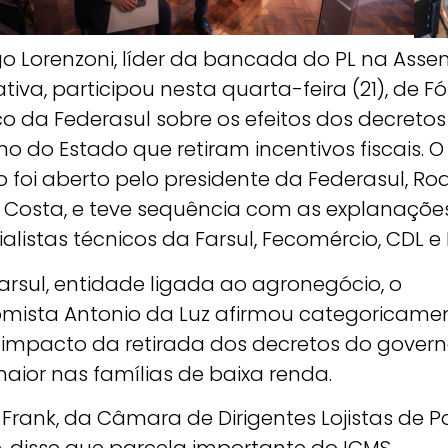
go Lorenzoni, líder da bancada do PL na Asse
ativa, participou nesta quarta-feira (21), de 
co da Federasul sobre os efeitos dos decretos
o do Estado que retiram incentivos fiscais. O
 foi aberto pelo presidente da Federasul, Ro
 Costa, e teve sequência com as explanaçõe
alistas técnicos da Farsul, Fecomércio, CDL e 
arsul, entidade ligada ao agronegócio, o
mista Antonio da Luz afirmou categoricame
 impacto da retirada dos decretos do gover
aior nas famílias de baixa renda.
Frank, da Câmara de Dirigentes Lojistas de P