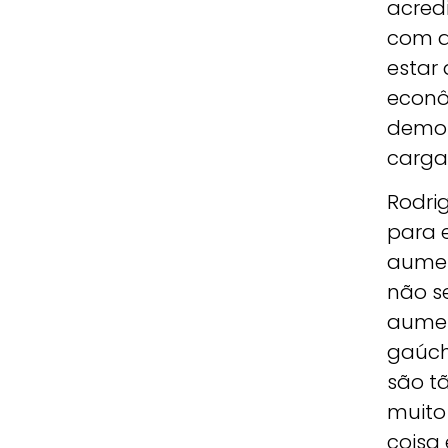
acred
com a
estar 
econô
demon
carga 
Rodri
para 
aumen
não se
aumen
gaúch
são t
muito
coisa