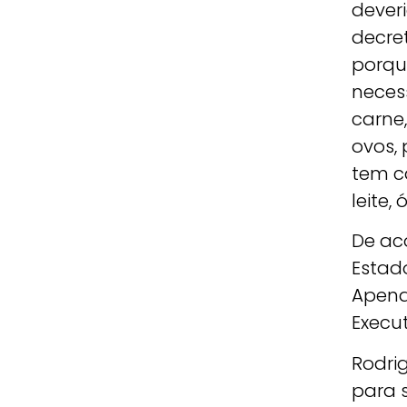
deveri
decre
porqu
neces
carne,
ovos, 
tem ca
leite,
De ac
Estad
Apena
Execu
Rodrig
para s