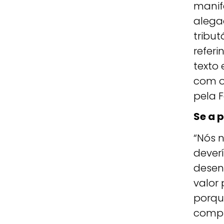
manif
alega
tribut
referi
texto
com o
pela F
Se a 
“Nós n
dever
desen
valor
porqu
compr