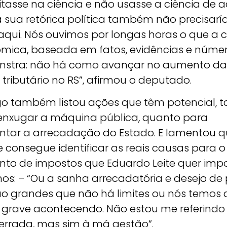
itasse na ciência e não usasse a ciência de 
 sua retórica política também não precisar
aqui. Nós ouvimos por longas horas o que a c
mica, baseada em fatos, evidências e númer
stra: não há como avançar no aumento da
tributário no RS”, afirmou o deputado.
go também listou ações que têm potencial, t
enxugar a máquina pública, quanto para
tar a arrecadação do Estado. E lamentou q
 consegue identificar as reais causas para o
to de impostos que Eduardo Leite quer imp
os: – “Ou a sanha arrecadatória e desejo de
ão grandes que não há limites ou nós temos 
 grave acontecendo. Não estou me referindo
 errada, mas sim à má gestão”.