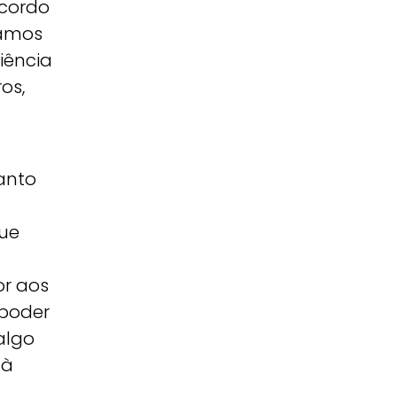
acordo
íamos
iência
os,
anto
ue
or aos
 poder
algo
 à