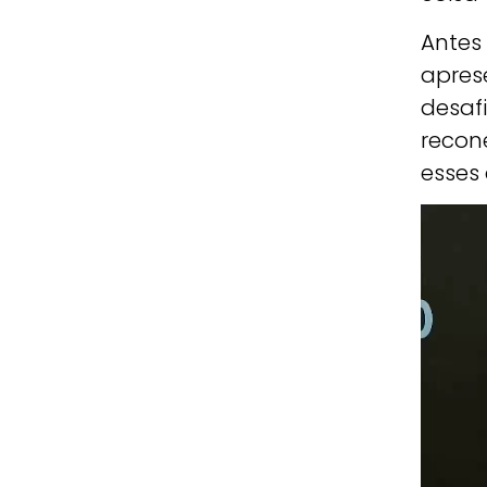
Antes 
apres
desafi
recon
esses
Tocad
de
vídeo